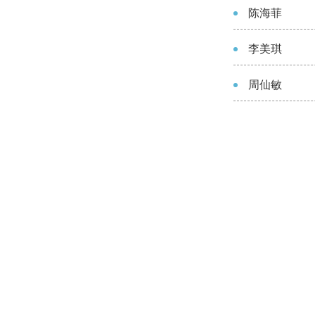
陈海菲
李美琪
周仙敏